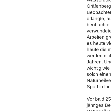
Gräfenberg
Beobachter 
erlangte, 
beobachtete
verwundete
Arbeiten gr
es heute v
heute die m
werden nic
Jahren. Und
wichtig wie
solch einen
Naturheilv
Sport in Li
Vor bald 25
jähriges Be