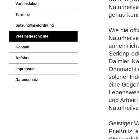
Vereinsleben
Naturheilve
genau kenn
Termine
Satzung/Inselordnung
Wie die off
Vereinsgeschichte
Naturheilve
unheimlich
Kontakt
Serienprodu
Anfahrt
Daimler. K
Ohnmacht d
Impressum
solcher Ind
Datenschutz
eine Gegen
Lebensweis
und Arbeit
Naturheilve
Geistiger 
Prießnitz, 
Wasserdokt