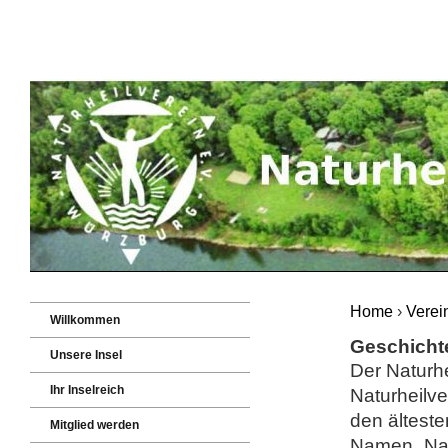
Home
›
Verei
Willkommen
Geschichte
Unsere Insel
Der Naturhe
Ihr Inselreich
Naturheilv
den älteste
Mitglied werden
Namen „Nat