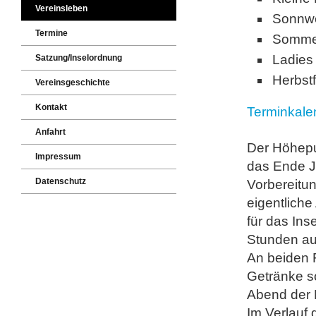
Vereinsleben
Sonnwe
Termine
Sommer
Ladies
Satzung/Inselordnung
Herbstf
Vereinsgeschichte
Kontakt
Terminkale
Anfahrt
Der Höhepu
Impressum
das Ende Ju
Datenschutz
Vorbereitun
eigentlich
für das Ins
Stunden au
An beiden 
Getränke s
Abend der 
Im Verlauf 